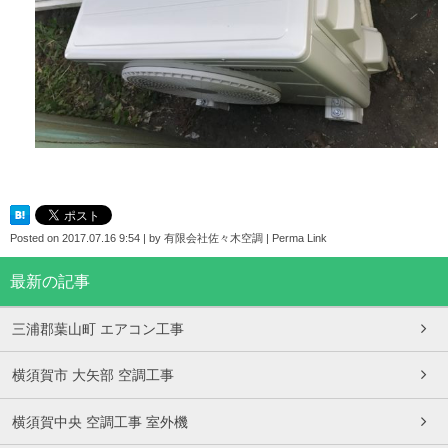
Posted on
2017.07.16 9:54
|
by
有限会社佐々木空調
|
Perma Link
最新の記事
三浦郡葉山町 エアコン工事
横須賀市 大矢部 空調工事
横須賀中央 空調工事 室外機