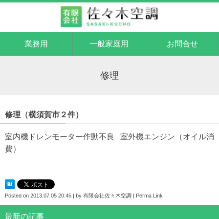
業務用
一般家庭用
お問合せ
修理
修理（横須賀市２件）
室内機ドレンモーター作動不良 室外機エンジン（オイル消
費）
Posted on
2013.07.05 20:45
|
by
有限会社佐々木空調
|
Perma Link
最新の記事