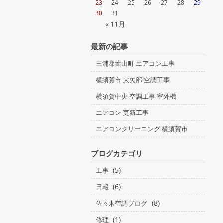
23
24
25
26
27
28
29
30
31
« 11月
最新の記事
三浦郡葉山町 エアコン工事
横須賀市 大矢部 空調工事
横須賀中央 空調工事 室外機
エアコン 更新工事
エアコンクリーニング 横須賀市
ブログカテゴリ
(5)
工事
(6)
日報
(8)
佐々木空調ブログ
(1)
修理