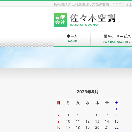
横浜,横須賀,三浦,鎌倉,藤沢で空調整備・エアコン
2026年8月
日
月
火
水
木
金
土
1
2
3
4
5
6
7
8
9
10
11
12
13
14
15
16
17
18
19
20
21
22